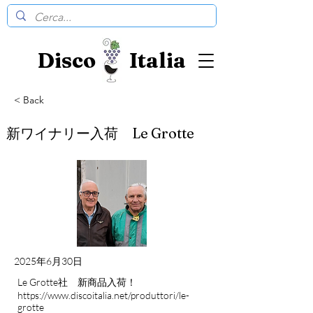
Disco Italia
< Back
新ワイナリー入荷 Le Grotte
2025年6月30日
Le Grotte社 新商品入荷！
https://www.discoitalia.net/produttori/le-
grotte