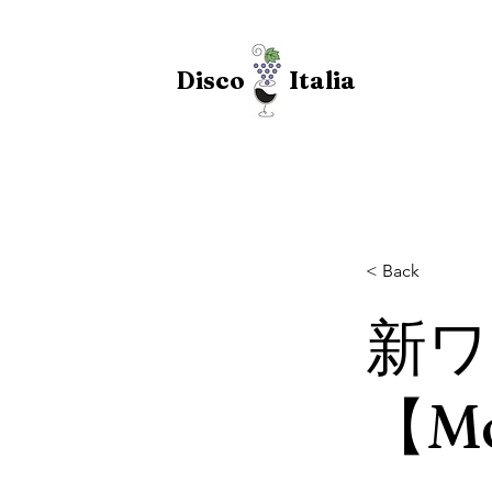
Disco Italia
< Back
新ワ
【Mo